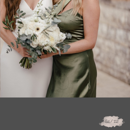
84
/ 112