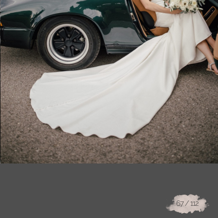
67
/ 112