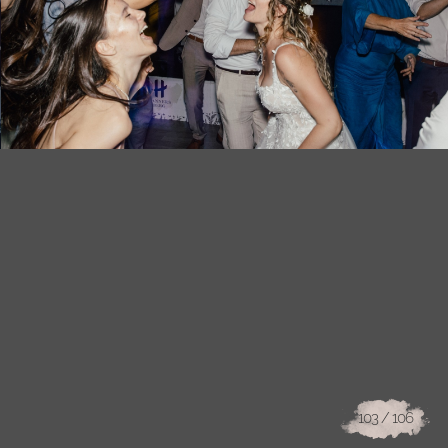
103
/ 106